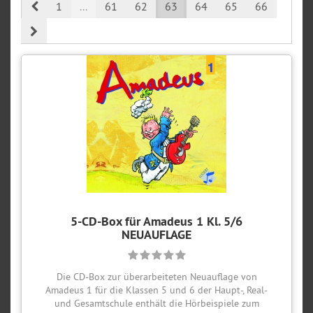
Prev
1
...
61
62
63
64
65
66
Next
5-CD-Box für Amadeus 1 Kl. 5/6
NEUAUFLAGE
Die CD-Box zur überarbeiteten Neuauflage von
Amadeus 1 für die Klassen 5 und 6 der Haupt-, Real-
und Gesamtschule enthält die Hörbeispiele zum