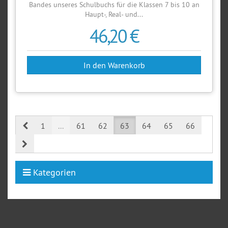
Bandes unseres Schulbuchs für die Klassen 7 bis 10 an
Haupt-, Real- und...
46,20 €
Prev
1
...
61
62
63
64
65
66
Next
Kategorien