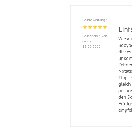
Gastbewertung *
Einf
Geschrieben von
Wie au
Gast am
Bodype
18.09.2022
dieses
unkomp
Zeitge
Notati
Tipps 
gleich
anspre
den Sc
Erfolgs
empfe