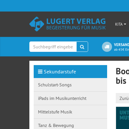
KITA
VERSAND
Suchen
ab 45€ Ei
Boo
Sekundarstufe
bis
Schulstart-Songs
iPads im Musikunterricht
Zurü
Mittelstufe Musik
Tanz & Bewegung