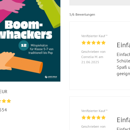
5/6 Bewertungen
Verifizierter Kauf *
Ein
Geschrieben von
Einfac
Cornelia M. am
Schüle
21.06.2025
Spaß u
geeign
 EUR
554
Verifizierter Kauf *
Ein
Geschrieben von
Einfac