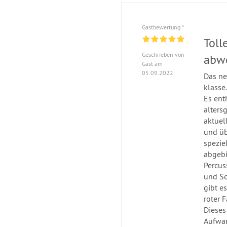
Gastbewertung *
Toll
Geschrieben von
abwe
Gast am
05.09.2022
Das ne
klasse.
Es ent
alters
aktuel
und üb
spezie
abgebi
Percus
und Sc
gibt es
roter 
Dieses
Aufwan