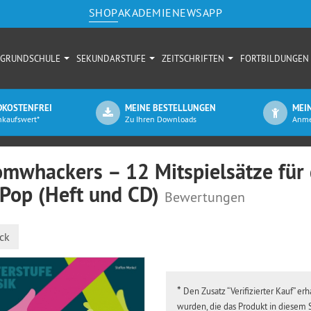
SHOP
AKADEMIE
NEWS
APP
GRUNDSCHULE
SEKUNDARSTUFE
ZEITSCHRIFTEN
FORTBILDUNGEN
KOSTENFREI
MEINE BESTELLUNGEN
MEI
nkaufswert*
Zu Ihren Downloads
Anme
mwhackers – 12 Mitspielsätze für 
 Pop (Heft und CD)
Bewertungen
ck
*
Den Zusatz “Verifizierter Kauf” 
wurden, die das Produkt in diesem