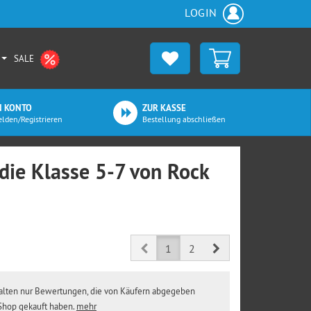
LOGIN
SALE
N KONTO
ZUR KASSE
lden/Registrieren
Bestellung abschließen
die Klasse 5-7 von Rock
Prev
Next
1
2
erhalten nur Bewertungen, die von Käufern abgegeben
 Shop gekauft haben.
mehr