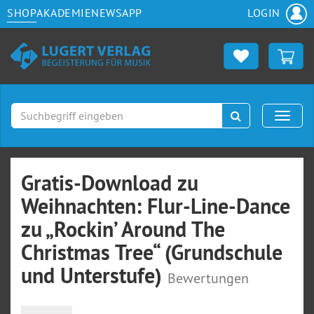
SHOP
AKADEMIE
NEWS
APP
LOGIN
Suchen
Naviga
Gratis-Download zu
Weihnachten: Flur-Line-Dance
zu „Rockin’ Around The
Christmas Tree“ (Grundschule
und Unterstufe)
Bewertungen