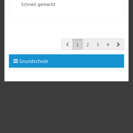
Schnell gemacht
Prev
Next
1
2
3
4
Grundschule