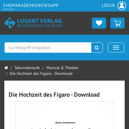
SHOP
AKADEMIE
NEWS
APP
LOGIN
Suchen
Naviga
Startseite
Sekundarstufe
Musical & Theater
Die Hochzeit des Figaro - Download
Die Hochzeit des Figaro - Download