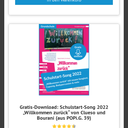
Gratis-Download: Schulstart-Song 2022
„Willkommen zurück“ von Clueso und
Bourani (aus POPi.G. 39)