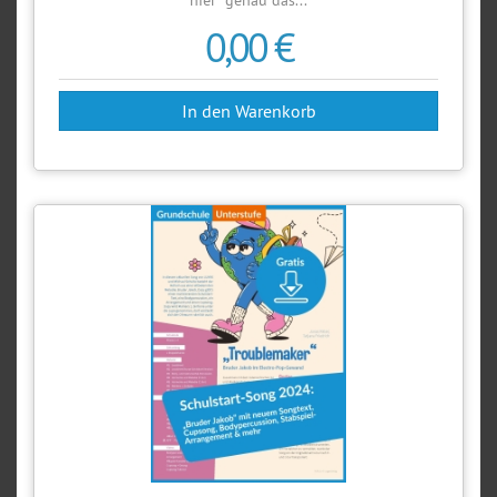
hier“ genau das...
0,00 €