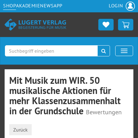
SHOP
AKADEMIE
NEWS
APP
LOGIN
Suchen
Naviga
Mit Musik zum WIR. 50
musikalische Aktionen für
mehr Klassenzusammenhalt
in der Grundschule
Bewertungen
Zurück