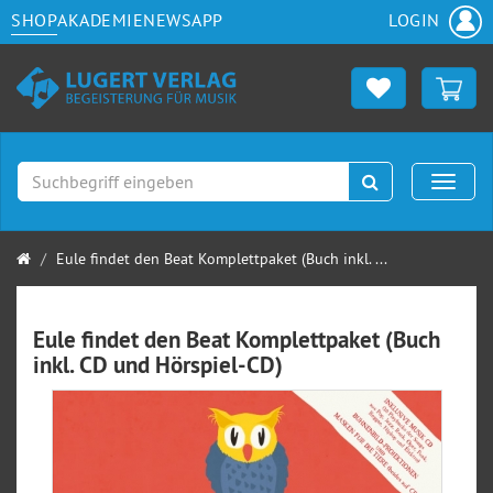
SHOP
AKADEMIE
NEWS
APP
LOGIN
Suchen
Naviga
Startseite
Eule findet den Beat Komplettpaket (Buch inkl. ...
Eule findet den Beat Komplettpaket (Buch
inkl. CD und Hörspiel-CD)