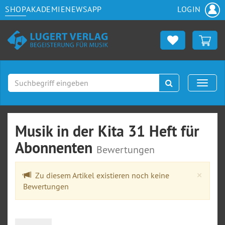
SHOP
AKADEMIE
NEWS
APP
LOGIN
Suchen
Naviga
Musik in der Kita 31 Heft für
Abonnenten
Bewertungen
Clos
×
Zu diesem Artikel existieren noch keine
Bewertungen