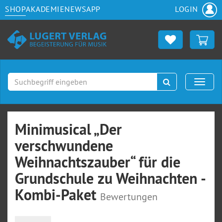
SHOP
AKADEMIE
NEWS
APP
LOGIN
Suchen
Naviga
Minimusical „Der
verschwundene
Weihnachtszauber“ für die
Grundschule zu Weihnachten -
Kombi-Paket
Bewertungen