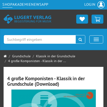
SHOP
AKADEMIE
NEWS
APP
LOGIN
Suchen
Naviga
Startseite
Grundschule
Klassik in der Grundschule
4 große Komponisten - Klassik in der ...
4 große Komponisten - Klassik in der
Grundschule (Download)