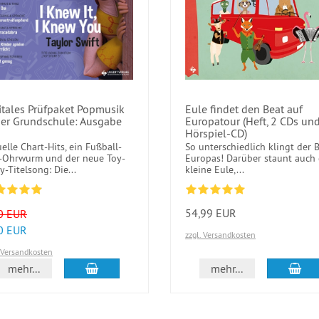
itales Prüfpaket Popmusik
Eule findet den Beat auf
der Grundschule: Ausgabe
Europatour (Heft, 2 CDs un
Hörspiel-CD)
elle Chart-Hits, ein Fußball-
So unterschiedlich klingt der 
Ohrwurm und der neue Toy-
Europas! Darüber staunt auch 
y-Titelsong: Die...
kleine Eule,...
54,99 EUR
0 EUR
0 EUR
zzgl. Versandkosten
. Versandkosten
In den Warenkorb
In 
mehr...
mehr...