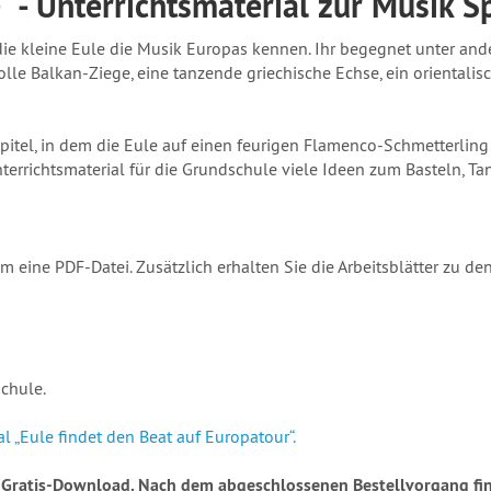
é“ - Unterrichtsmaterial zur Musik 
 die kleine Eule die Musik Europas kennen. Ihr begegnet unter an
lle Balkan-Ziege, eine tanzende griechische Echse, ein orientali
itel, in dem die Eule auf einen feurigen Flamenco-Schmetterling 
nterrichtsmaterial für die Grundschule viele Ideen zum Basteln, T
 eine PDF-Datei. Zusätzlich erhalten Sie die Arbeitsblätter zu d
schule.
al „Eule findet den Beat auf Europatour“.
n Gratis-Download. Nach dem abgeschlossenen Bestellvorgang fi