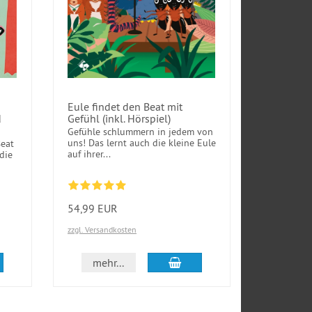
Eule findet den Beat mit
d
Gefühl (inkl. Hörspiel)
Gefühle schlummern in jedem von
uns! Das lernt auch die kleine Eule
Beat
auf ihrer...
die
54,99 EUR
zzgl. Versandkosten
den Warenkorb
In den Warenkorb
mehr...