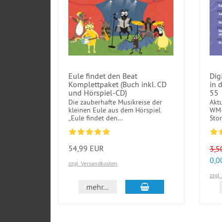
Eule findet den Beat
Dig
Komplettpaket (Buch inkl. CD
in 
und Hörspiel-CD)
55
Die zauberhafte Musikreise der
Aktu
kleinen Eule aus dem Hörspiel
WM-
„Eule findet den...
Stor
54,99 EUR
3,5
0,0
zzgl. Versandkosten
zzgl
In den Warenkorb
mehr...