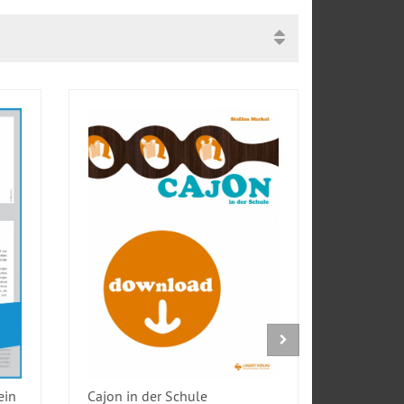
ein
Cajon in der Schule
12x Body