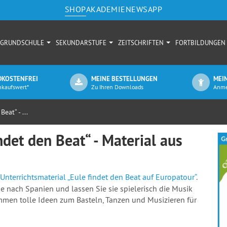
SHOP
AKADEMIE
NEWS
APP
GRUNDSCHULE
SEKUNDARSTUFE
ZEITSCHRIFTEN
FORTBILDUNGEN
KOSTENFREI
MEINE BESTELLUNGEN
MEI
nkaufswert*
Zu Ihren Downloads
Anme
eat“ - ...
ndet den Beat“ - Material aus
Unterrichtsmaterial „Eule findet den Beat auf Europatour“
.
e nach Spanien und lassen Sie sie spielerisch die Musik
men tolle Ideen zum Basteln, Tanzen und Musizieren für