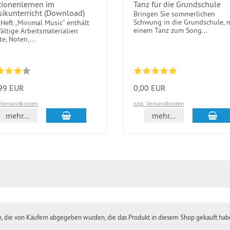
tionenlernen im
Tanz für die Grundschule
ikunterricht (Download)
Bringen Sie sommerlichen
Schwung in die Grundschule, 
Heft „Minimal Music“ enthält
einem Tanz zum Song...
fältige Arbeitsmaterialien
te, Noten,...
99 EUR
0,00 EUR
. Versandkosten
zzgl. Versandkosten
In den Warenkorb
In 
mehr...
mehr...
en, die von Käufern abgegeben wurden, die das Produkt in diesem Shop gekauft ha