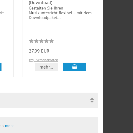
(Download)
Popsongs 
(Kombi-Pa
Gestalten Sie Ihren
mit
Musikunterricht flexibel – mit dem
Ob für ein
Downloadpaket...
komplette 
einen best
27,99 EUR
34,99 EU
zzgl. Versandkosten
zzgl. Versan
den Warenkorb
In den Warenkorb
mehr...
mehr
ben.
mehr