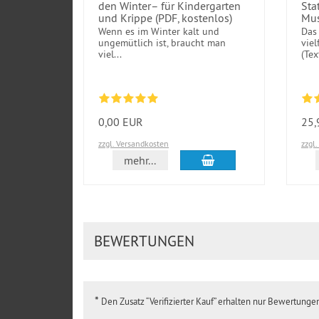
den Winter– für Kindergarten
Sta
und Krippe (PDF, kostenlos)
Mus
Wenn es im Winter kalt und
Das 
ungemütlich ist, braucht man
viel
viel...
(Tex
0,00 EUR
25,
zzgl. Versandkosten
zzgl
In den Warenkorb
mehr...
BEWERTUNGEN
*
Den Zusatz “Verifizierter Kauf” erhalten nur Bewertung