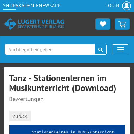
SHOP
AKADEMIE
NEWS
APP
LOGIN
Suchen
Naviga
Tanz - Stationenlernen im
Musikunterricht (Download)
Bewertungen
Zurück