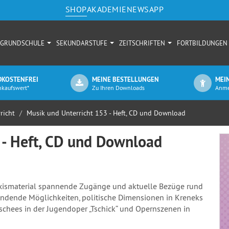
SHOP
AKADEMIE
NEWS
APP
GRUNDSCHULE
SEKUNDARSTUFE
ZEITSCHRIFTEN
FORTBILDUNGEN
KOSTENFREI
MEINE BESTELLUNGEN
MEI
nkaufswert*
Zu Ihren Downloads
Anme
richt
Musik und Unterricht 153 - Heft, CD und Download
 - Heft, CD und Download
xismaterial spannende Zugänge und aktuelle Bezüge rund
indende Möglichkeiten, politische Dimensionen in Kreneks
lischees in der Jugendoper „Tschick“ und Opernszenen in