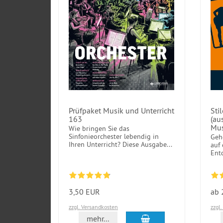
Prüfpaket Musik und Unterricht
Sti
163
(au
Mus
Wie bringen Sie das
Sinfonieorchester lebendig in
Geh
Ihren Unterricht? Diese Ausgabe...
auf
Ent
3,50 EUR
ab 
zzgl. Versandkosten
zzgl
In den Warenkorb
mehr...