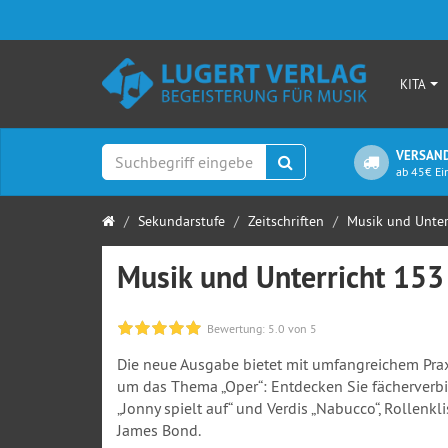
KITA
VERSAND
Suchen
ab 45€ Ei
Startseite
Sekundarstufe
Zeitschriften
Musik und Unter
Musik und Unterricht 153
Bewertung:
5.0
von 5
Die neue Ausgabe bietet mit umfangreichem Pra
um das Thema „Oper“: Entdecken Sie fächerverb
„Jonny spielt auf“ und Verdis „Nabucco“, Rollenk
James Bond.