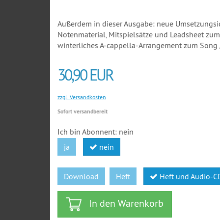
Außerdem in dieser Ausgabe: neue Umsetzungside
Notenmaterial, Mitspielsätze und Leadsheet zum
winterliches A-cappella-Arrangement zum Song 
30,90 EUR
zzgl. Versandkosten
Sofort versandbereit
Ich bin Abonnent:
nein
ja
nein
Download
Heft
Heft und Audio-
In den Warenkorb