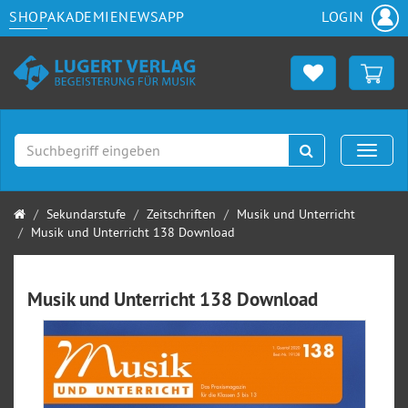
SHOP
AKADEMIE
NEWS
APP
LOGIN
Suchen
Naviga
Startseite
Sekundarstufe
Zeitschriften
Musik und Unterricht
Musik und Unterricht 138 Download
Musik und Unterricht 138 Download