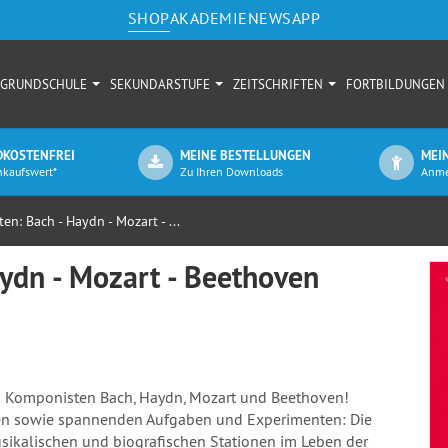
SHOP
AKADEMIE
NEWS
APP
GRUNDSCHULE
SEKUNDARSTUFE
ZEITSCHRIFTEN
FORTBILDUNGEN
KOSTENFREI
MEINE BESTELLUNGEN
MEI
nkaufswert*
Zu Ihren Downloads
Anme
n: Bach - Haydn - Mozart - ...
ydn - Mozart - Beethoven
en Komponisten Bach, Haydn, Mozart und Beethoven!
elen sowie spannenden Aufgaben und Experimenten: Die
sikalischen und biografischen Stationen im Leben der