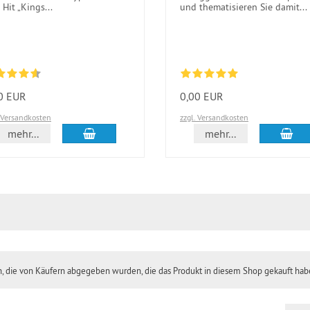
Hit „Kings...
und thematisieren Sie damit...
0 EUR
0,00 EUR
. Versandkosten
zzgl. Versandkosten
In den Warenkorb
In 
mehr...
mehr...
en, die von Käufern abgegeben wurden, die das Produkt in diesem Shop gekauft ha