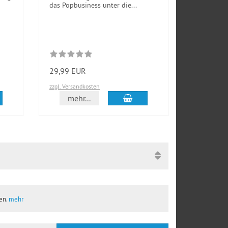
das Popbusiness unter die...
Jahr die Su
29,99 EUR
39,99 EU
zzgl. Versandkosten
zzgl. Versan
den Warenkorb
In den Warenkorb
mehr...
mehr
ben.
mehr