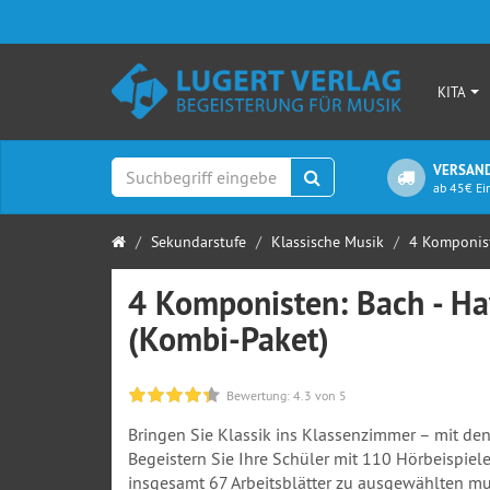
KITA
VERSAND
Suchen
ab 45€ Ei
Startseite
Sekundarstufe
Klassische Musik
4 Komponiste
4 Komponisten: Bach - Ha
(Kombi-Paket)
Bewertung:
4.3
von 5
Bringen Sie Klassik ins Klassenzimmer – mit d
Begeistern Sie Ihre Schüler mit 110 Hörbeispi
insgesamt 67 Arbeitsblätter zu ausgewählten mu