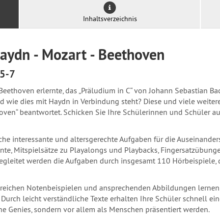
Inhaltsverzeichnis
aydn - Mozart - Beethoven
 5-7
ie Beethoven erlernte, das „Präludium in C“ von Johann Sebastian
nd wie dies mit Haydn in Verbindung steht? Diese und viele weite
ven“ beantwortet. Schicken Sie Ihre Schülerinnen und Schüler a
eiche interessante und altersgerechte Aufgaben für die Auseinande
nte, Mitspielsätze zu Playalongs und Playbacks, Fingersatzübung
 Begleitet werden die Aufgaben durch insgesamt 110 Hörbeispiele,
lreichen Notenbeispielen und ansprechenden Abbildungen lernen I
Durch leicht verständliche Texte erhalten Ihre Schüler schnell 
he Genies, sondern vor allem als Menschen präsentiert werden.