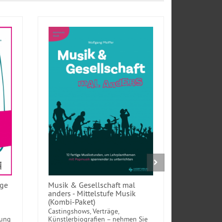
age
Musik & Gesellschaft mal
Schulcho
anders - Mittelstufe Musik
Arrangeme
(Kombi-Paket)
Sekundars
Castingshows, Verträge,
Wer einen 
nung
Künstlerbiografien – nehmen Sie
es: Vor We