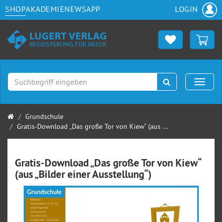
SHOP
AKADEMIE
NEWS
APP
LOGIN
Suchen
Naviga
Startseite
Grundschule
Gratis-Download „Das große Tor von Kiew“ (aus ...
Gratis-Download „Das große Tor von Kiew“
(aus „Bilder einer Ausstellung“)