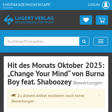
SHOP
AKADEMIE
NEWS
APP
LOGIN
Suchen
Naviga
Hit des Monats Oktober 2025:
„Change Your Mind“ von Burna
Boy feat. Shaboozey
Bewertungen
Clos
×
Zu diesem Artikel existieren noch keine
Bewertungen