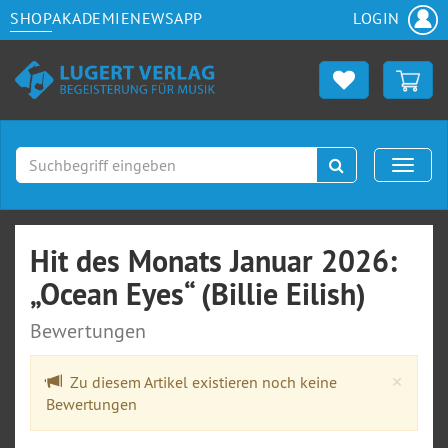
SHOP
AKADEMIE
NEWS
APP
LOGIN
Suchen
Naviga
Hit des Monats Januar 2026:
„Ocean Eyes“ (Billie Eilish)
Bewertungen
Clos
×
Zu diesem Artikel existieren noch keine
Bewertungen