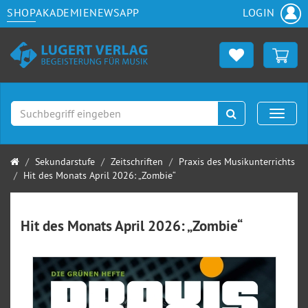
SHOP
AKADEMIE
NEWS
APP
LOGIN
Suchen
Naviga
Startseite
Sekundarstufe
Zeitschriften
Praxis des Musikunterrichts
Hit des Monats April 2026: „Zombie“
Hit des Monats April 2026: „Zombie“