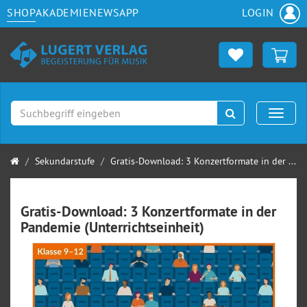
SHOP
AKADEMIE
NEWS
APP
LOGIN
Suchen
Naviga
Startseite
Sekundarstufe
Gratis-Download: 3 Konzertformate in der ...
Gratis-Download: 3 Konzertformate in der
Pandemie (Unterrichtseinheit)