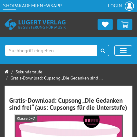
SHOP
AKADEMIE
NEWS
APP
LOGIN
Suchen
Naviga
Startseite
Sekundarstufe
Gratis-Download: Cupsong „Die Gedanken sind ...
Gratis-Download: Cupsong „Die Gedanken
sind frei“ (aus: Cupsongs für die Unterstufe)