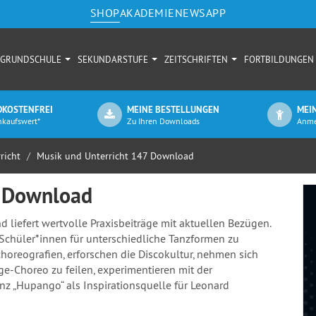
SHOP
AKADEMIE
NEWS
APP
GRUNDSCHULE
SEKUNDARSTUFE
ZEITSCHRIFTEN
FORTBILDUNGEN
KOSTENFREI
MEINE BESTELLUNGEN
MEI
nkaufswert*
Zu Ihren Downloads
Anme
richt
Musik und Unterricht 147 Download
7 Download
liefert wertvolle Praxisbeiträge mit aktuellen Bezügen.
 Schüler*innen für unterschiedliche Tanzformen zu
choreografien, erforschen die Discokultur, nehmen sich
ge-Choreo zu feilen, experimentieren mit der
nz „Hupango“ als Inspirationsquelle für Leonard