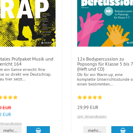
itales Prüfpaket Musik und
12x Bodypercussion zu
erricht 164
Popsongs für Klasse 5 bis 7
(Heft und CD)
m ein Genre erreicht Ihre
se so direkt wie Deutschrap.
Ob für ein Warm-up, eine
u hier setzt...
komplette Unterrichtsstunde 
einen bestimmten...
29,99 EUR
0 EUR
0 EUR
zzgl. Versandkosten
. Versandkosten
In den Warenkorb
In 
mehr...
mehr...