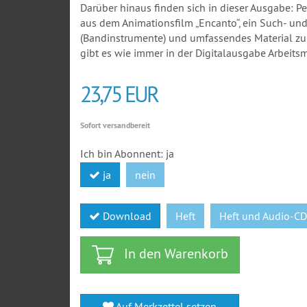
Darüber hinaus finden sich in dieser Ausgabe: 
aus dem Animationsfilm „Encanto“, ein Such- 
(Bandinstrumente) und umfassendes Material zum
gibt es wie immer in der Digitalausgabe Arbeits
23,75 EUR
Sofort versandbereit
Ich bin Abonnent:
ja
ja
nein
Download
Heft
Heft und Audio-C
In den Warenkorb
Auf Merkzettel setzen