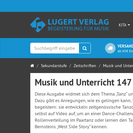
KITA
VERSAND
Suchen
ab 45€ Ei
Startseite
Sekundarstufe
Zeitschriften
Musik und Unter
Musik und Unterricht 14
Diese Ausgabe widmet sich dem Thema „Tanz“ und 
Dazu gibt es Anregungen, wie es gelingen kann,
begeistern: sie entwickeln zeitgenössische Tanz
selbst auf Video auf, um an einer Dance-Challen
Rollenverteilung im Paartanz oder lernen den Ta
Bernsteins „West Side Story“ kennen.