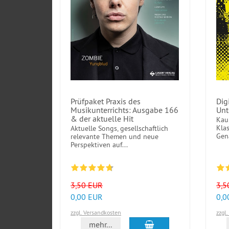
Prüfpaket Praxis des
Dig
Musikunterrichts: Ausgabe 166
Unt
& der aktuelle Hit
Kau
Klas
Aktuelle Songs, gesellschaftlich
Gena
relevante Themen und neue
Perspektiven auf...
3,50 EUR
3,5
0,00 EUR
0,0
zzgl. Versandkosten
zzgl
In den Warenkorb
mehr...