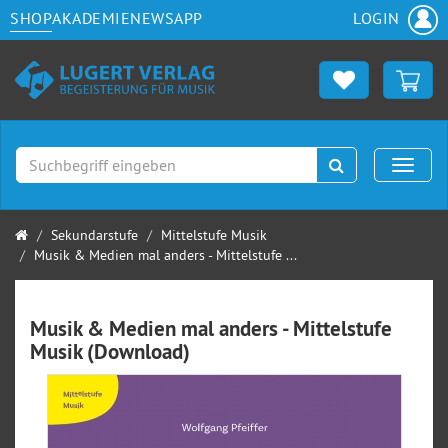
SHOP
AKADEMIE
NEWS
APP
LOGIN
Suchen
Naviga
Startseite
Sekundarstufe
Mittelstufe Musik
Musik & Medien mal anders - Mittelstufe ...
Musik & Medien mal anders - Mittelstufe
Musik (Download)